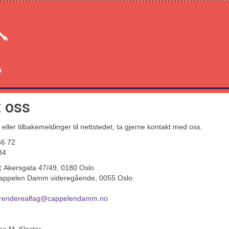
 oss
ller tilbakemeldinger til nettstedet, ta gjerne kontakt med oss.
66 72
84
:
Akersgata 47/49, 0180 Oslo
ppelen Damm videregående, 0055 Oslo
erenderealfag@cappelendamm.no
ne M. Kloster