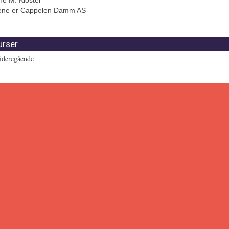
idene er Cappelen Damm AS
urser
ideregående