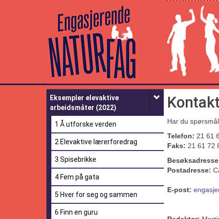
Engasjerende
Naturfag
Kontakt
Eksempler elevaktive
arbeidsmåter (2022)
Har du spørsmål e
1 Å utforske verden
Telefon:
21 61 
2 Elevaktive lærerforedrag
Faks:
21 61 72 
3 Spisebrikke
Besøksadresse
Postadresse:
Ca
4 Fem på gata
E-post:
engasj
5 Hver for seg og sammen
6 Finn en guru
Redaktør:
Marti