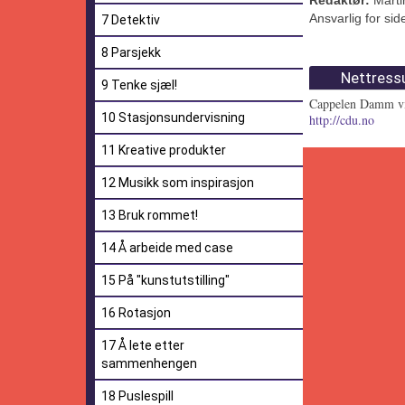
Ansvarlig for s
7 Detektiv
8 Parsjekk
Nettress
9 Tenke sjæl!
Cappelen Damm v
10 Stasjonsundervisning
http://cdu.no
11 Kreative produkter
12 Musikk som inspirasjon
13 Bruk rommet!
14 Å arbeide med case
15 På "kunstutstilling"
16 Rotasjon
17 Å lete etter
sammenhengen
18 Puslespill