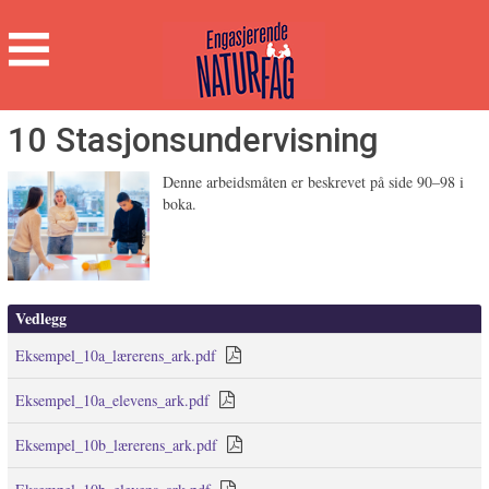
Engasjerende
Naturfag
Hovedmeny
10 Stasjonsundervisning
Denne arbeidsmåten er beskrevet på side 90–98 i
boka.
Vedlegg
Eksempel_10a_lærerens_ark.pdf
Eksempel_10a_elevens_ark.pdf
Eksempel_10b_lærerens_ark.pdf