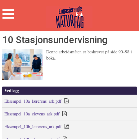
Engasjerende
Naturfag
Hovedmeny
10 Stasjonsundervisning
Denne arbeidsmåten er beskrevet på side 90–98 i
boka.
Vedlegg
Eksempel_10a_lærerens_ark.pdf
Eksempel_10a_elevens_ark.pdf
Eksempel_10b_lærerens_ark.pdf