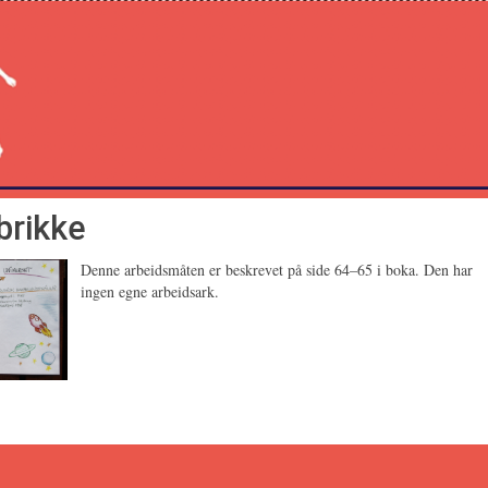
brikke
Denne arbeidsmåten er beskrevet på side 64–65 i boka. Den har
ingen egne arbeidsark.