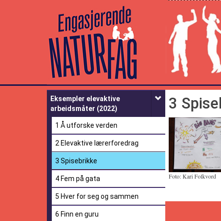
Engasjerende
Naturfag
3 Spise
Eksempler elevaktive
arbeidsmåter (2022)
1 Å utforske verden
2 Elevaktive lærerforedrag
3 Spisebrikke
Foto: Kari Folkvord
4 Fem på gata
5 Hver for seg og sammen
6 Finn en guru