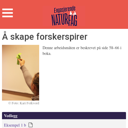
Engasjerende
Naturfag
Hovedmeny
Å skape forskerspirer
Denne arbeidsmåten er beskrevet på side 58–66 i
boka.
Foto: Kari Folkvord
Vedlegg
Eksempel 1 b