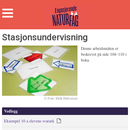
Engasjerende
Naturfag
Hovedmeny
Stasjonsundervisning
Denne arbeidsmåten er
beskrevet på side 104–110 i
boka.
Foto: Eirik Halvorsen
Vedlegg
Eksempel 10 a elevens svarark