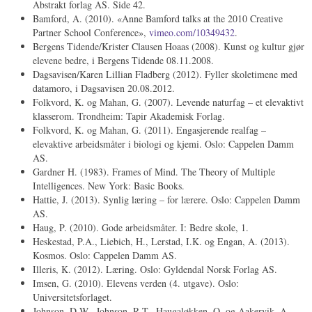
Abstrakt forlag AS. Side 42.
Bamford, A. (2010). «Anne Bamford talks at the 2010 Creative
Partner School Conference»,
vimeo.com/10349432
.
Bergens Tidende/Krister Clausen Hoaas (2008). Kunst og kultur gjør
elevene bedre, i Bergens Tidende 08.11.2008.
Dagsavisen/Karen Lillian Fladberg (2012). Fyller skoletimene med
datamoro, i Dagsavisen 20.08.2012.
Folkvord, K. og Mahan, G. (2007). Levende naturfag – et elevaktivt
klasserom. Trondheim: Tapir Akademisk Forlag.
Folkvord, K. og Mahan, G. (2011). Engasjerende realfag –
elevaktive arbeidsmåter i biologi og kjemi. Oslo: Cappelen Damm
AS.
Gardner H. (1983). Frames of Mind. The Theory of Multiple
Intelligences. New York: Basic Books.
Hattie, J. (2013). Synlig læring – for lærere. Oslo: Cappelen Damm
AS.
Haug, P. (2010). Gode arbeidsmåter. I: Bedre skole, 1.
Heskestad, P.A., Liebich, H., Lerstad, I.K. og Engan, A. (2013).
Kosmos. Oslo: Cappelen Damm AS.
Illeris, K. (2012). Læring. Oslo: Gyldendal Norsk Forlag AS.
Imsen, G. (2010). Elevens verden (4. utgave). Oslo:
Universitetsforlaget.
Johnson, D.W., Johnson, R.T., Haugaløkken, O. og Aakervik, A.