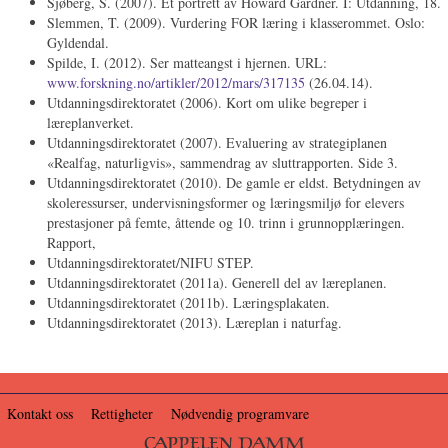
Sjøberg, S. (2007). Et portrett av Howard Gardner. I: Utdanning, 18.
Slemmen, T. (2009). Vurdering FOR læring i klasserommet. Oslo:
Gyldendal.
Spilde, I. (2012). Ser matteangst i hjernen. URL:
www.forskning.no/artikler/2012/mars/317135
(26.04.14).
Utdanningsdirektoratet (2006). Kort om ulike begreper i
læreplanverket.
Utdanningsdirektoratet (2007). Evaluering av strategiplanen
«Realfag, naturligvis», sammendrag av sluttrapporten. Side 3.
Utdanningsdirektoratet (2010). De gamle er eldst. Betydningen av
skoleressurser, undervisningsformer og læringsmiljø for elevers
prestasjoner på femte, åttende og 10. trinn i grunnopplæringen.
Rapport,
Utdanningsdirektoratet/NIFU STEP.
Utdanningsdirektoratet (2011a). Generell del av læreplanen.
Utdanningsdirektoratet (2011b). Læringsplakaten.
Utdanningsdirektoratet (2013). Læreplan i naturfag.
Kontakt oss
Rettigheter
Nødvendig programvare