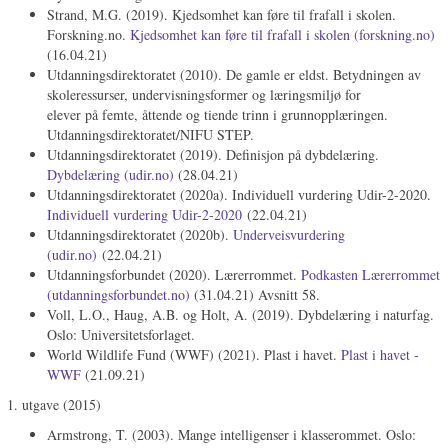
Strand, M.G. (2019). Kjedsomhet kan føre til frafall i skolen.
Forskning.no.
Kjedsomhet kan føre til frafall i skolen (forskning.no)
(16.04.21)
Utdanningsdirektoratet (2010). De gamle er eldst. Betydningen av
skoleressurser, undervisningsformer og læringsmiljø for
elever på femte, åttende og tiende trinn i grunnopplæringen.
Utdanningsdirektoratet/NIFU STEP.
Utdanningsdirektoratet (2019). Definisjon på dybdelæring.
Dybdelæring (udir.no)
(28.04.21)
Utdanningsdirektoratet (2020a). Individuell vurdering Udir-2-2020.
Individuell vurdering Udir-2-2020
(22.04.21)
Utdanningsdirektoratet (2020b).
Underveisvurdering
(udir.no)
(22.04.21)
Utdanningsforbundet (2020). Lærerrommet.
Podkasten Lærerrommet
(utdanningsforbundet.no)
(31.04.21) Avsnitt 58.
Voll, L.O., Haug, A.B. og Holt, A. (2019). Dybdelæring i naturfag.
Oslo: Universitetsforlaget.
World Wildlife Fund (WWF) (2021). Plast i havet.
Plast i havet -
WWF
(21.09.21)
1. utgave (2015)
Armstrong, T. (2003). Mange intelligenser i klasserommet. Oslo: