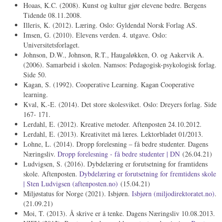
Hoaas, K.C. (2008). Kunst og kultur gjør elevene bedre. Bergens
Tidende 08.11.2008.
Illeris, K. (2012). Læring. Oslo: Gyldendal Norsk Forlag AS.
Imsen, G. (2010). Elevens verden. 4. utgave. Oslo:
Universitetsforlaget.
Johnson, D.W., Johnson, R.T., Haugaløkken, O. og Aakervik A.
(2006). Samarbeid i skolen. Namsos: Pedagogisk-psykologisk forlag.
Side 50.
Kagan, S. (1992). Cooperative Learning. Kagan Cooperative
learning.
Kval, K.-E. (2014). Det store skolesviket. Oslo: Dreyers forlag. Side
167- 171.
Lerdahl, E. (2012). Kreative metoder. Aftenposten 24.10.2012.
Lerdahl, E. (2013). Kreativitet må læres. Lektorbladet 01/2013.
Lohne, L. (2014). Dropp forelesning – få bedre studenter. Dagens
Næringsliv.
Dropp forelesning - få bedre studenter | DN
(26.04.21)
Ludvigsen, S. (2016). Dybdelæring er forutsetning for framtidens
skole. Aftenposten.
Dybdelæring er forutsetning for fremtidens skole
| Sten Ludvigsen (aftenposten.no)
(15.04.21)
Miljøstatus for Norge (2021). Isbjørn.
Isbjørn (miljodirektoratet.no)
.
(21.09.21)
Moi, T. (2013). Å skrive er å tenke. Dagens Næringsliv 10.08.2013.