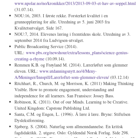
www.npolar.no/no/kronikker/2013/2013-09-03-et-hav-av-soppel.html
(31.07.14).
NOU:16, 2003. I første rekke. Forsterket kvalitet i en
grunnopplæring for alle. Utredning av 5. juni 2003 fra
Kvalitetsutvalget. Side 167.
NOU:7, 2014. Elevenes læring i fremtidens skole. Utredning av 3.
september 2014 fra Ludvigsen-utvalget.
Public Broadcasting Service (2014).
URL:
www.pbs.org/newshour/extra/lessons_plans/science-genius-
creating-a-rhyme
(10.09.14).
Remmen K.B. og Frøyland M. (2014). Lærerløftet som glemmer
eleven. URL:
www.utdanningsnytt.no/4/Meny-
A/Meninger/Innspill/Larerloftet-som-glemmer-eleven/
(03.12.14)
Ritchhart, R., Church, M. og Morrison, K. (2011) Making Thinking
Visible. How to promote engagement, understanding and
independence for all learners. San Fransisco: Jossey Bass.
Robinson, K. (2011). Out of our Minds. Learning to be Creative.
United Kingdom: Capstone Publishing Ltd.
Santa, C.M. og Engen, L. (1996). Å lære å lære. Bryne: Stiftelsen
Dysleksiforening.
Sjøberg. S. (2004). Naturfag som allmenndannelse. En kritisk
fagdidaktikk. 2. utgave. Oslo: Gyldendal Norsk Forlag. Side 298.