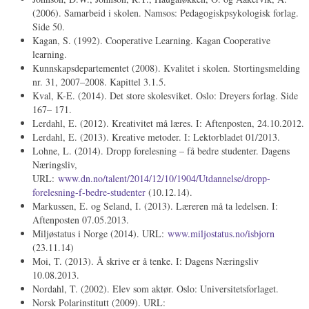
(2006). Samarbeid i skolen. Namsos: Pedagogiskpsykologisk forlag.
Side 50.
Kagan, S. (1992). Cooperative Learning. Kagan Cooperative
learning.
Kunnskapsdepartementet (2008). Kvalitet i skolen. Stortingsmelding
nr. 31, 2007–2008. Kapittel 3.1.5.
Kval, K-E. (2014). Det store skolesviket. Oslo: Dreyers forlag. Side
167– 171.
Lerdahl, E. (2012). Kreativitet må læres. I: Aftenposten, 24.10.2012.
Lerdahl, E. (2013). Kreative metoder. I: Lektorbladet 01/2013.
Lohne, L. (2014). Dropp forelesning – få bedre studenter. Dagens
Næringsliv,
URL:
www.dn.no/talent/2014/12/10/1904/Utdannelse/dropp-
forelesning-f-bedre-studenter
(10.12.14).
Markussen, E. og Seland, I. (2013). Læreren må ta ledelsen. I:
Aftenposten 07.05.2013.
Miljøstatus i Norge (2014). URL:
www.miljostatus.no/isbjorn
(23.11.14)
Moi, T. (2013). Å skrive er å tenke. I: Dagens Næringsliv
10.08.2013.
Nordahl, T. (2002). Elev som aktør. Oslo: Universitetsforlaget.
Norsk Polarinstitutt (2009). URL: