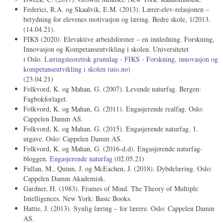
Federici, R.A. og Skaalvik, E.M. (2013). Lærer-elev-relasjonen –
betydning for elevenes motivasjon og læring. Bedre skole, 1/2013.
(14.04.21).
FIKS (2020). Elevaktive arbeidsformer – en innledning. Forskning,
Innovasjon og Kompetanseutvikling i skolen. Universitetet
i Oslo.
Læringsteoretisk grunnlag - FIKS - Forskning, innovasjon og
kompetanseutvikling i skolen (uio.no)
(23.04.21)
Folkvord, K. og Mahan, G. (2007). Levende naturfag. Bergen:
Fagbokforlaget.
Folkvord, K. og Mahan, G. (2011). Engasjerende realfag. Oslo:
Cappelen Damm AS.
Folkvord, K. og Mahan, G. (2015). Engasjerende naturfag. 1.
utgave. Oslo: Cappelen Damm AS.
Folkvord, K. og Mahan, G. (2016-d.d). Engasjerende naturfag-
bloggen.
Engasjerende naturfag
(02.05.21)
Fullan, M., Quinn, J. og McEachen, J. (2018). Dybdelæring. Oslo:
Cappelen Damm Akademisk.
Gardner, H. (1983). Frames of Mind. The Theory of Multiple
Intelligences. New York: Basic Books.
Hattie, J. (2013). Synlig læring – for lærere. Oslo: Cappelen Damm
AS.