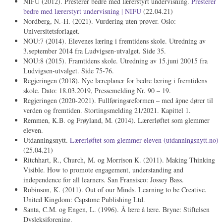
NIFU (2012). Presterer bedre med lærerstyrt undervisning.
Presterer
bedre med lærerstyrt undervisning | NIFU
(22.04.21)
Nordberg, N.-H. (2021). Vurdering uten prøver. Oslo:
Universitetsforlaget.
NOU:7 (2014). Elevenes læring i fremtidens skole. Utredning av
3.september 2014 fra Ludvigsen-utvalget. Side 35.
NOU:8 (2015). Framtidens skole. Utredning av 15.juni 20015 fra
Ludvigsen-utvalget. Side 75-76.
Regjeringen (2018). Nye læreplaner for bedre læring i fremtidens
skole. Dato: 18.03.2019, Pressemelding Nr. 90 – 19.
Regjeringen (2020-2021). Fullføringsreformen – med åpne dører til
verden og fremtiden. Stortingsmelding 21/2021. Kapittel 1.
Remmen, K.B. og Frøyland, M. (2014). Lærerløftet som glemmer
eleven.
Utdanningsnytt.
Lærerløftet som glemmer eleven (utdanningsnytt.no)
(25.04.21)
Ritchhart, R., Church, M. og Morrison K. (2011). Making Thinking
Visible. How to promote engagement, understanding and
independence for all learners. San Fransisco: Jossey Bass.
Robinson, K. (2011). Out of our Minds. Learning to be Creative.
United Kingdom: Capstone Publishing Ltd.
Santa, C.M. og Engen, L. (1996). Å lære å lære. Bryne: Stiftelsen
Dysleksiforening.