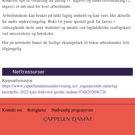
Konkrete tips til vurdering for læring (1. utgave) og underveisvurdering (2.
utgave) er tatt med for hver arbeidsmåte.
Arbeidsmåtene kan brukes på ulikt faglig innhold og kan være like aktuelle
for andre undervisingsfag. Boka vil passe spesielt godt for lærere i
videregående skole samt studenter og ansatte ved fagdidaktiske realfagskurs
ved universiteter og høyskoler.
Her på nettstedet finner du ferdige eksempelark til bokas arbeidsmåter fritt
tilgjengelig.
Nettressurser
Kjøpsinformasjon
https://www.cappelendammundervisning.no/_engasjerende-naturfag-
larerhefte-2022-kari-folkvord-grethe-mahan-9788202696726
Kontakt oss
Rettigheter
Nødvendig programvare